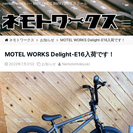
nemoto works --- BMX / KIDS BMX / BMX スクール
Menu
ネモトワークス
お知らせ
MOTEL WORKS Delight-E16入荷です！
MOTEL WORKS Delight-E16入荷です！
2022年7月31日
お知らせ
NemotoHideyuki